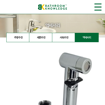
액세서리
주방수전
세면수전
샤워수전
액세서리