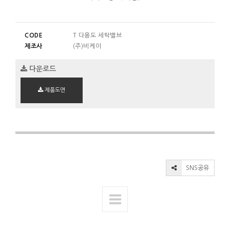
CODE
T 다용도 세탁밸브
제조사
(주)비케이
다운로드
제품도면
SNS공유