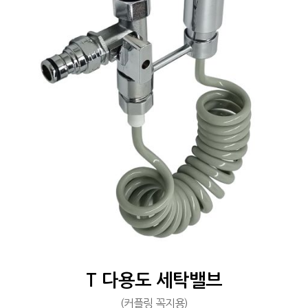
T 다용도 세탁밸브
(커플링 꼭지용)