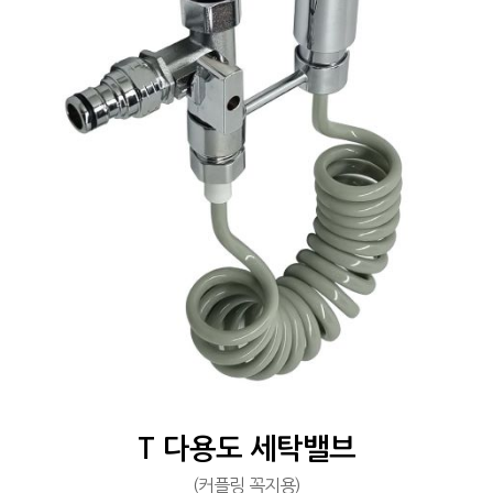
T 다용도 세탁밸브
(커플링 꼭지용)