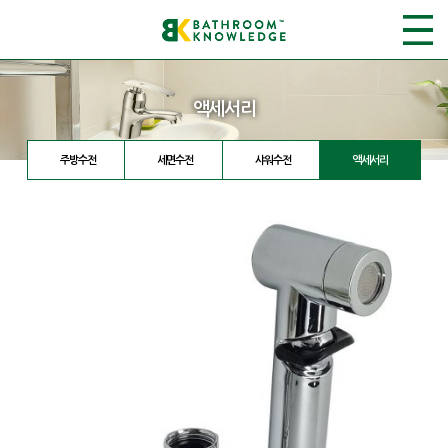
액세서리
주방수전
세면수전
샤워수전
액세서리