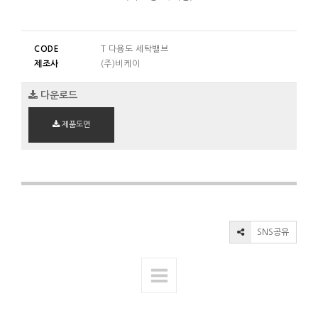
CODE
T 다용도 세탁밸브
제조사
(주)비케이
다운로드
제품도면
SNS공유