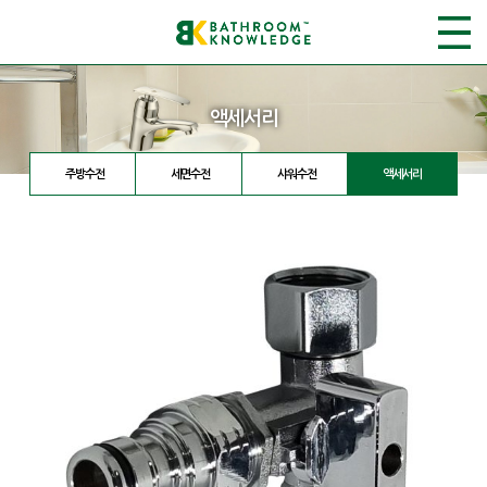
액세서리
주방수전
세면수전
샤워수전
액세서리