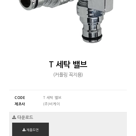
T 세탁 밸브
(커플링 꼭지용)
CODE
T 세탁 밸브
제조사
(주)비케이
다운로드
제품도면