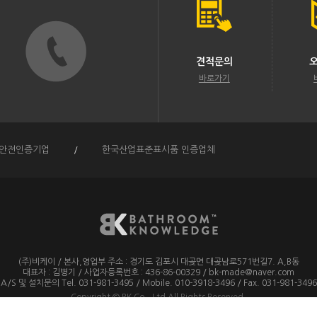
견적문의
바로가기
안전인증기업
/
한국산업표준표시품 인증업체
(주)비케이
/
본사,영업부 주소 :
경기도 김포시 대곶면 대곶남로571번길7. A,B동
대표자 : 김병기 / 사업자등록번호 : 436-86-00329
/
bk-made@naver.com
A/S 및 설치문의 Tel. 031-981-3495
/
Mobile. 010-3918-3496
/
Fax. 031-981-3496
Copyright
©
BK Co., Ltd
All Rights Reserved.