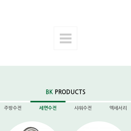
다음제품
BK
PRODUCTS
주방수전
세면수전
샤워수전
액세서리