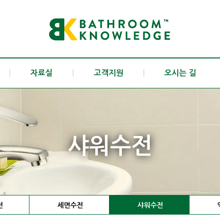
|
자료실
|
고객지원
|
오시는 길
샤워수전
전
세면수전
샤워수전