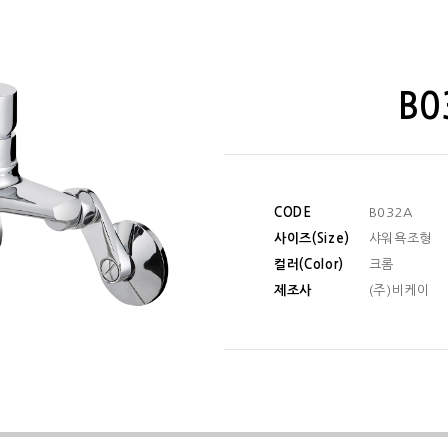
B0
CODE
B032A
사이즈(Size)
샤워욕조형
컬러(Color)
크롬
제조사
(주)비케이