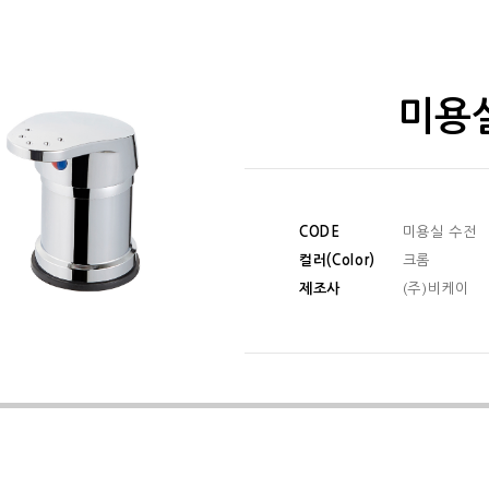
미용
CODE
미용실 수전
컬러(Color)
크롬
제조사
(주)비케이