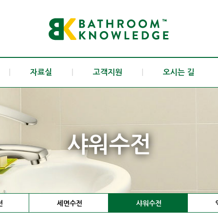
|
자료실
|
고객지원
|
오시는 길
샤워수전
전
세면수전
샤워수전