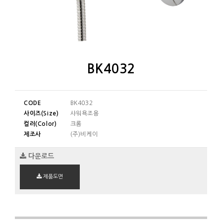
BK4032
CODE
BK4032
사이즈(Size)
샤워욕조용
컬러(Color)
크롬
제조사
(주)비케이
다운로드
제품도면