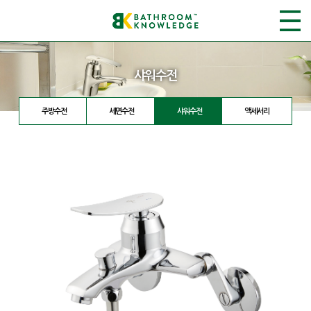
샤워수전
주방수전
세면수전
샤워수전
액세서리