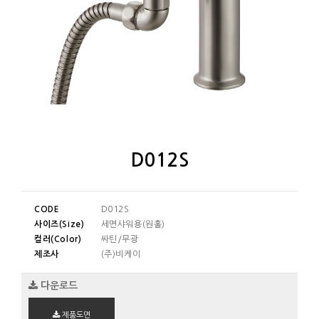
D012S
CODE
D012S
사이즈(Size)
세면샤워용(원홀)
컬러(Color)
싸틴/무광
제조사
(주)비케이
다운로드
제품도면