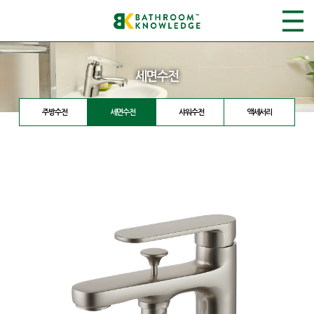
세면수전
주방수전
세면수전
샤워수전
액세서리