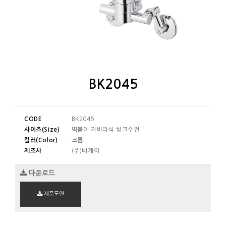
BK2045
CODE
BK2045
사이즈(Size)
벽붙이 자바라식 씽크수전
컬러(Color)
크롬
제조사
(주)비케이
다운로드
제품도면