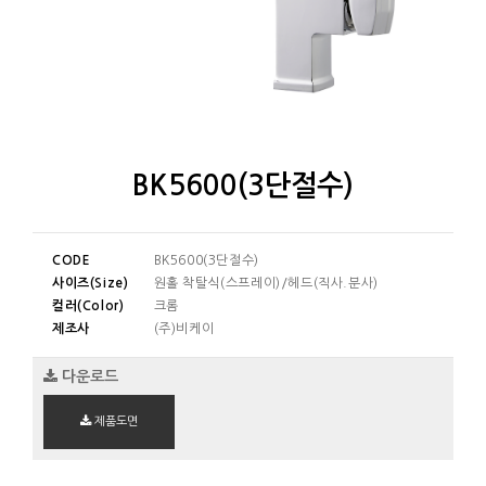
BK5600(3단절수)
CODE
BK5600(3단절수)
사이즈(Size)
원홀 착탈식(스프레이)/헤드(직사.분사)
컬러(Color)
크롬
제조사
(주)비케이
다운로드
제품도면